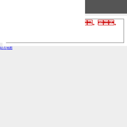
服务器错误
403 - 禁止访问: 访问被拒绝。。
您无权使用所提供的凭据查看此目录或页
面。。。
站点地图