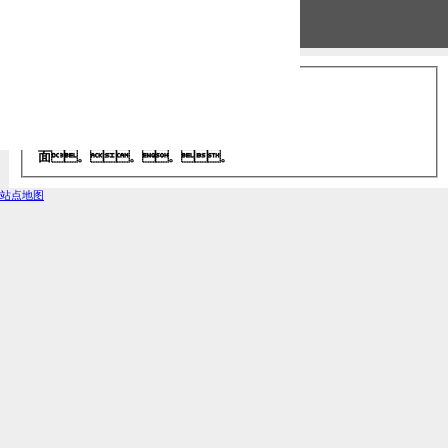
服务器错误
403 - 禁止访问: 访问被拒
绝。。。
您无权使用所提供的凭据查看此目录或页
面。。。。
站点地图