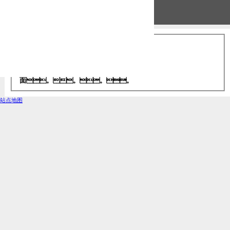
服务器错误
403 - 禁止访问: 访问被拒
绝。。。
您无权使用所提供的凭据查看此目录或页
面。。。。
站点地图