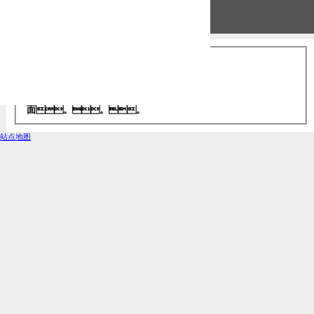
服务器错误
403 - 禁止访问: 访问被拒
绝。。。
您无权使用所提供的凭据查看此目录或页
面。。。
站点地图