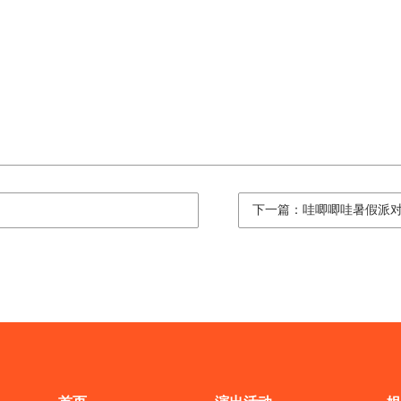
下一篇：哇唧唧哇暑假派